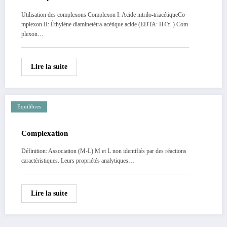
Utilisation des complexons Complexon I: Acide nitrilo-triacétiqueCo
mplexon II: Éthylène diaminetétra-acétique acide (EDTA: H4Y ) Com
plexon…
Lire la suite
Equilibres
Complexation
Définition: Association (M-L) M et L non identifiés par des réactions
caractéristiques. Leurs propriétés analytiques…
Lire la suite