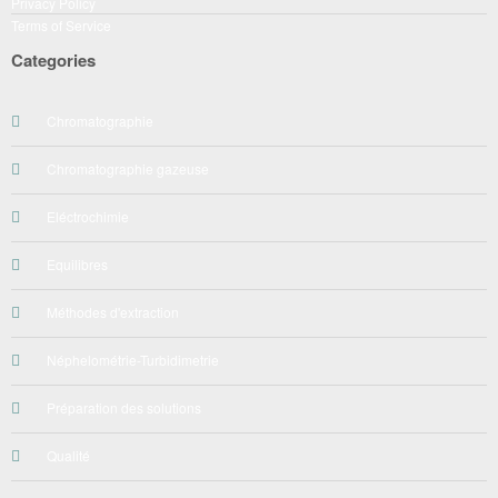
Privacy Policy
Terms of Service
Categories
Chromatographie
Chromatographie gazeuse
Eléctrochimie
Equilibres
Méthodes d'extraction
Néphelométrie-Turbidimetrie
Préparation des solutions
Qualité