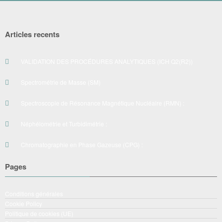
Articles recents
VALIDATION DES PROCÉDURES ANALYTIQUES (ICH Q2(R2))
Spectrométrie de Masse (SM)
Spectroscopie de Résonance Magnétique Nucléaire (RMN) :
Néphélométrie et Turbidimétrie :
Chromatographie en Phase Gazeuse (CPG) :
Pages
Conditions générales
Cookie Policy
Politique de cookies (UE)