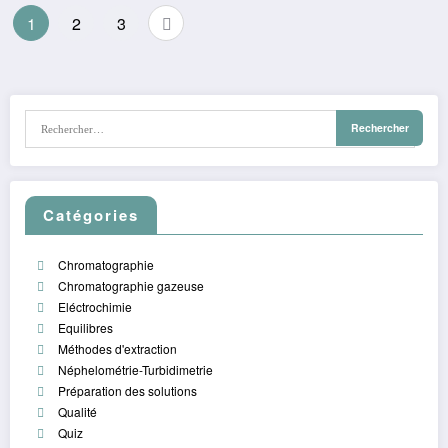
Pagination
1
2
3
des
publications
Catégories
Chromatographie
Chromatographie gazeuse
Eléctrochimie
Equilibres
Méthodes d'extraction
Néphelométrie-Turbidimetrie
Préparation des solutions
Qualité
Quiz