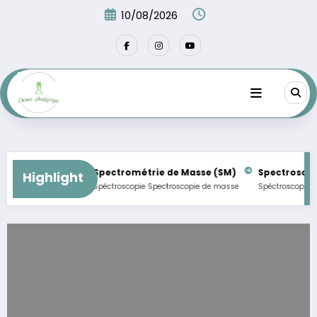
Aller
10/08/2026
au
contenu
ICH Q2(R2))
Spectrométrie de Masse (SM)
Spectroscopie 
Highlight
Spéctroscopie
Spectroscopie de masse
Spéctroscopie