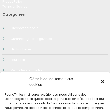
Privacy Policy
Terms of Service
Categories
Chromatographie
Chromatographie gazeuse
Eléctrochimie
Equilibres
Méthodes d'extraction
Gérer le consentement aux
Néphelométrie-Turbidimetrie
cookies
Préparation des solutions
Pour offrir les meilleures expériences, nous utilisons des
technologies telles que les cookies pour stocker et/ou accéder aux
Qualité
informations des appareils. Le fait de consentir à ces technologies
nous permettra de traiter des données telles que le comportement