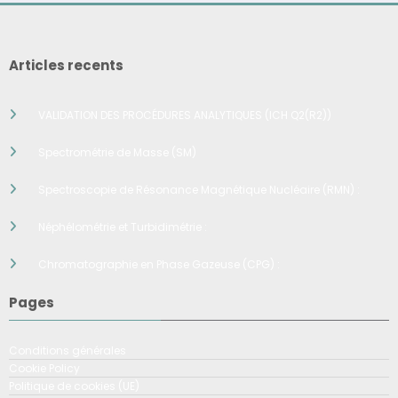
Articles recents
VALIDATION DES PROCÉDURES ANALYTIQUES (ICH Q2(R2))
Spectrométrie de Masse (SM)
Spectroscopie de Résonance Magnétique Nucléaire (RMN) :
Néphélométrie et Turbidimétrie :
Chromatographie en Phase Gazeuse (CPG) :
Pages
Conditions générales
Cookie Policy
Politique de cookies (UE)