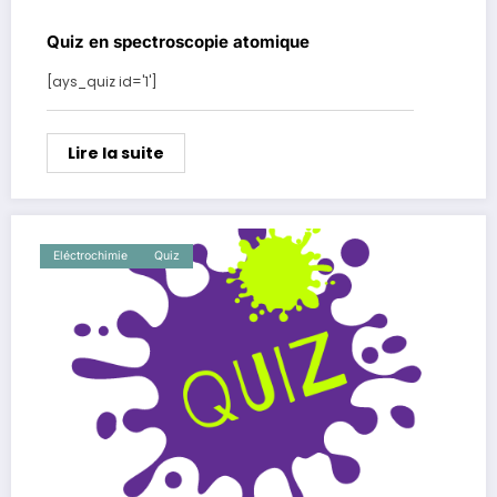
Quiz en spectroscopie atomique
[ays_quiz id='1']
Lire la suite
Eléctrochimie
Quiz