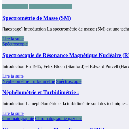
Spéctroscopie
Spectroscopie de masse
Spectrométrie de Masse (SM)
[latexpage] Introduction La spectrométrie de masse (SM) est une techn
Lire la suite
Spéctroscopie
Spectroscopie de Résonance Magnétique Nucléaire (
Introduction En 1945, Felix Bloch (Stanford) et Edward Purcell (Har
Lire la suite
Néphelométrie-Turbidimetrie
Spéctroscopie
Néphélométrie et Turbidimétrie :
Introduction La néphélométrie et la turbidimétrie sont des techniques
Lire la suite
Chromatographie
Chromatographie gazeuse