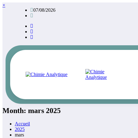
Aller
×
07/08/2026
au
contenu
Month: mars 2025
Accueil
2025
mars