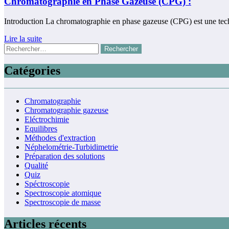
Chromatographie en Phase Gazeuse (CPG) :
Introduction La chromatographie en phase gazeuse (CPG) est une tech
Lire la suite
Rechercher :
Catégories
Chromatographie
Chromatographie gazeuse
Eléctrochimie
Equilibres
Méthodes d'extraction
Néphelométrie-Turbidimetrie
Préparation des solutions
Qualité
Quiz
Spéctroscopie
Spectroscopie atomique
Spectroscopie de masse
Articles récents