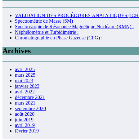
VALIDATION DES PROCÉDURES ANALYTIQUES (ICH 
Spectrométrie de Masse (SM)
Spectroscopie de Résonance Magnétique Nucléaire (RMN) :
Néphélométrie et Turbidimétrie :
Chromatographie en Phase Gazeuse (CPG) :
Archives
avril 2025
mars 2025
mai 2023
janvier 2023
avril 2022
décembre 2021
mars 2021
septembre 2020
août 2020
juin 2019
avril 2019
février 2019