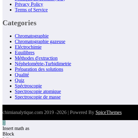
Privacy Policy
Terms of Service
Categories
Chromatographie
Chromatographie gazeuse
Eléctrochimie
Equilibres
Méthodes d'extraction
Néphelométrie-Turbidimetrie
Préparation des solutions
Qualité
Quiz
Spéctroscopie
Spectroscopie atomique
Spectroscopie de masse
chimianalytique.com
2019 -2026 | Powered By
SpiceThemes
Insert math as
Block