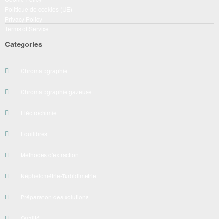
Politique de cookies (UE)
Privacy Policy
Terms of Service
Categories
Chromatographie
Chromatographie gazeuse
Eléctrochimie
Equilibres
Méthodes d'extraction
Néphelométrie-Turbidimetrie
Préparation des solutions
Qualité