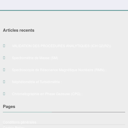
Articles recents
VALIDATION DES PROCÉDURES ANALYTIQUES (ICH Q2(R2))
Spectrométrie de Masse (SM)
Spectroscopie de Résonance Magnétique Nucléaire (RMN) :
Néphélométrie et Turbidimétrie :
Chromatographie en Phase Gazeuse (CPG) :
Pages
Conditions générales
Cookie Policy