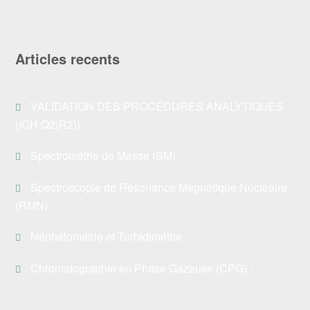
Articles recents
VALIDATION DES PROCÉDURES ANALYTIQUES
(ICH Q2(R2))
Spectrométrie de Masse (SM)
Spectroscopie de Résonance Magnétique Nucléaire
(RMN) :
Néphélométrie et Turbidimétrie :
Chromatographie en Phase Gazeuse (CPG) :