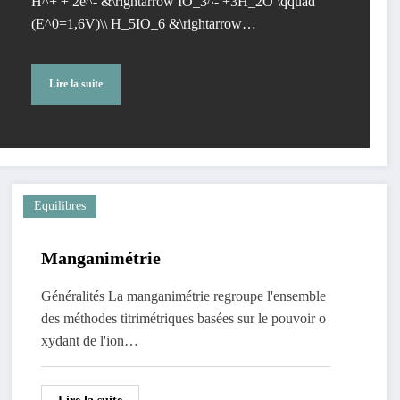
H^+ + 2e^- &\rightarrow IO_3^- +3H_2O \qquad
(E^0=1,6V)\\ H_5IO_6 &\rightarrow…
Lire la suite
Equilibres
Manganimétrie
Généralités La manganimétrie regroupe l'ensemble
des méthodes titrimétriques basées sur le pouvoir o
xydant de l'ion…