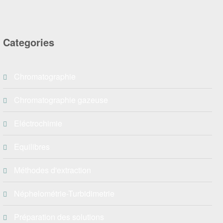
Categories
Chromatographie
Chromatographie gazeuse
Eléctrochimie
Equilibres
Méthodes d'extraction
Néphelométrie-Turbidimetrie
Préparation des solutions