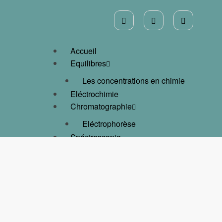
Accueil
Equilibres
Les concentrations en chimie
Eléctrochimie
Chromatographie
Eléctrophorèse
Spéctroscopie
Quiz
Contact
Politiques
Conditions générales
Politique de cookies (UE)