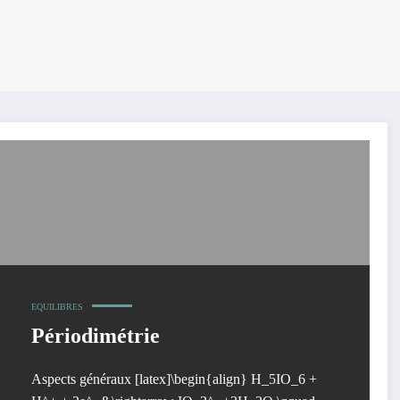
EQUILIBRES
Périodimétrie
Aspects généraux [latex]\begin{align} H_5IO_6 +