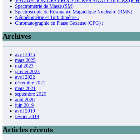
VALIDATION DES PROCÉDURES ANALYTIQUES (ICH 
Spectrométrie de Masse (SM)
Spectroscopie de Résonance Magnétique Nucléaire (RMN) :
Néphélométrie et Turbidimétrie :
Chromatographie en Phase Gazeuse (CPG) :
Archives
avril 2025
mars 2025
mai 2023
janvier 2023
avril 2022
décembre 2021
mars 2021
septembre 2020
août 2020
juin 2019
avril 2019
février 2019
Articles récents