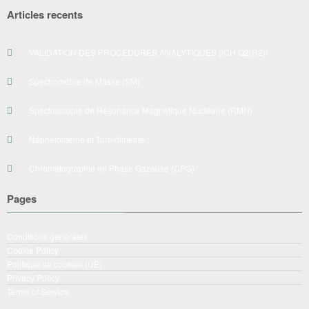
Articles recents
VALIDATION DES PROCÉDURES ANALYTIQUES (ICH Q2(R2))
Spectrométrie de Masse (SM)
Spectroscopie de Résonance Magnétique Nucléaire (RMN) :
Néphélométrie et Turbidimétrie :
Chromatographie en Phase Gazeuse (CPG) :
Pages
Conditions générales
Cookie Policy
Politique de cookies (UE)
Privacy Policy
Terms of Service