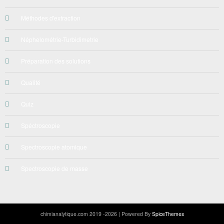
Méthodes d'extraction
Néphelométrie-Turbidimetrie
Préparation des solutions
Qualité
Quiz
Spéctroscopie
Spectroscopie atomique
Spectroscopie de masse
chimianalytique.com
2019 -2026 | Powered By
SpiceThemes