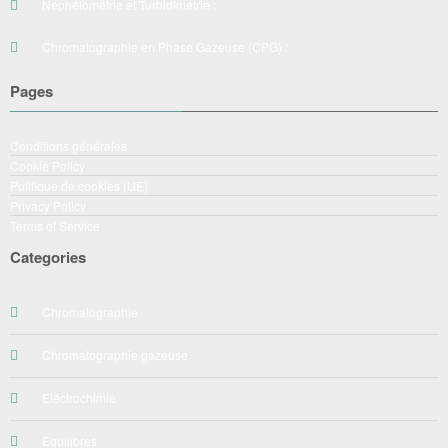
Néphélométrie et Turbidimétrie :
Chromatographie en Phase Gazeuse (CPG) :
Pages
Conditions générales
Cookie Policy
Politique de cookies (UE)
Privacy Policy
Terms of Service
Categories
Chromatographie
Chromatographie gazeuse
Eléctrochimie
Equilibres