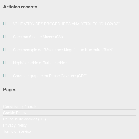
Articles recents
VALIDATION DES PROCÉDURES ANALYTIQUES (ICH Q2(R2))
Spectrométrie de Masse (SM)
Spectroscopie de Résonance Magnétique Nucléaire (RMN) :
Néphélométrie et Turbidimétrie :
Chromatographie en Phase Gazeuse (CPG) :
Pages
Conditions générales
Cookie Policy
Politique de cookies (UE)
Privacy Policy
Terms of Service