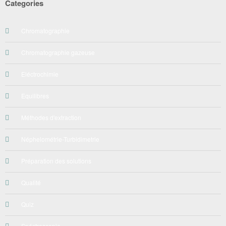
Categories
Chromatographie
Chromatographie gazeuse
Eléctrochimie
Equilibres
Méthodes d'extraction
Néphelométrie-Turbidimetrie
Préparation des solutions
Qualité
Quiz
Spéctroscopie