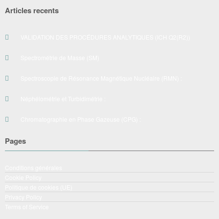
Articles recents
VALIDATION DES PROCÉDURES ANALYTIQUES (ICH Q2(R2))
Spectrométrie de Masse (SM)
Spectroscopie de Résonance Magnétique Nucléaire (RMN) :
Néphélométrie et Turbidimétrie :
Chromatographie en Phase Gazeuse (CPG) :
Pages
Conditions générales
Cookie Policy
Politique de cookies (UE)
Privacy Policy
Terms of Service