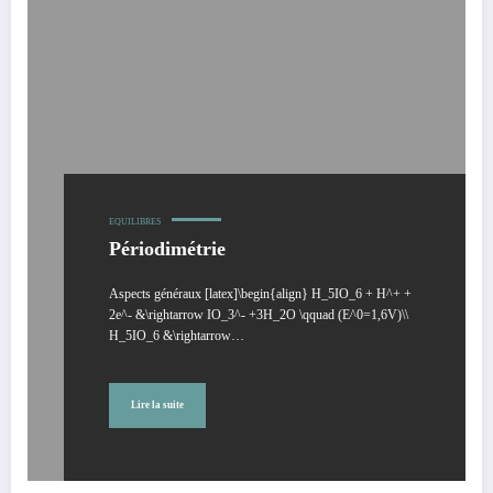
EQUILIBRES
Périodimétrie
Aspects généraux [latex]\begin{align} H_5IO_6 + H^+ +
2e^- &\rightarrow IO_3^- +3H_2O \qquad (E^0=1,6V)\\
H_5IO_6 &\rightarrow…
Lire la suite