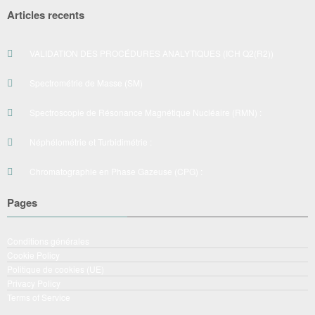
Articles recents
VALIDATION DES PROCÉDURES ANALYTIQUES (ICH Q2(R2))
Spectrométrie de Masse (SM)
Spectroscopie de Résonance Magnétique Nucléaire (RMN) :
Néphélométrie et Turbidimétrie :
Chromatographie en Phase Gazeuse (CPG) :
Pages
Conditions générales
Cookie Policy
Politique de cookies (UE)
Privacy Policy
Terms of Service