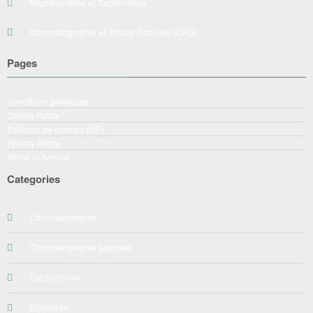
Néphélométrie et Turbidimétrie :
Chromatographie en Phase Gazeuse (CPG) :
Pages
Conditions générales
Cookie Policy
Politique de cookies (UE)
Privacy Policy
Terms of Service
Categories
Chromatographie
Chromatographie gazeuse
Eléctrochimie
Equilibres