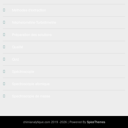
Méthodes d'extraction
Néphelométrie-Turbidimetrie
Préparation des solutions
Qualité
Quiz
Spéctroscopie
Spectroscopie atomique
Spectroscopie de masse
chimianalytique.com
2019 -2026 | Powered By
SpiceThemes