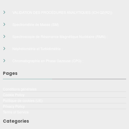
VALIDATION DES PROCÉDURES ANALYTIQUES (ICH Q2(R2))
Spectrométrie de Masse (SM)
Spectroscopie de Résonance Magnétique Nucléaire (RMN) :
Néphélométrie et Turbidimétrie :
Chromatographie en Phase Gazeuse (CPG) :
Pages
Conditions générales
Cookie Policy
Politique de cookies (UE)
Privacy Policy
Terms of Service
Categories