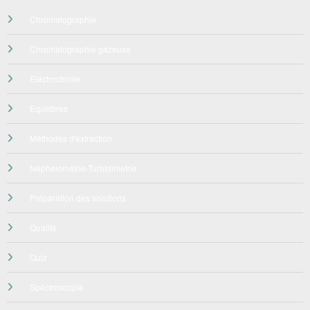
Chromatographie
Chromatographie gazeuse
Eléctrochimie
Equilibres
Méthodes d'extraction
Néphelométrie-Turbidimetrie
Préparation des solutions
Qualité
Quiz
Spéctroscopie