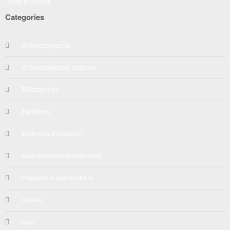
Terms of Service
Categories
Chromatographie
Chromatographie gazeuse
Eléctrochimie
Equilibres
Méthodes d'extraction
Néphelométrie-Turbidimetrie
Préparation des solutions
Qualité
Quiz