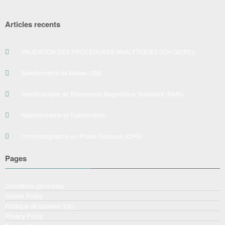
Articles recents
VALIDATION DES PROCÉDURES ANALYTIQUES (ICH Q2(R2))
Spectrométrie de Masse (SM)
Spectroscopie de Résonance Magnétique Nucléaire (RMN) :
Néphélométrie et Turbidimétrie :
Chromatographie en Phase Gazeuse (CPG) :
Pages
Conditions générales
Cookie Policy
Politique de cookies (UE)
Privacy Policy