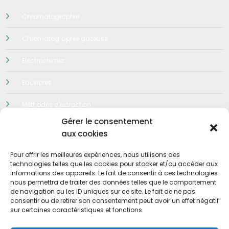
Chromatographie
Chromatographie gazeuse
Eléctrochimie
Equilibres
Méthodes d'extraction
Gérer le consentement
Néphelométrie-Turbidimetrie
aux cookies
Préparation des solutions
Pour offrir les meilleures expériences, nous utilisons des
technologies telles que les cookies pour stocker et/ou accéder aux
Qualité
informations des appareils. Le fait de consentir à ces technologies
nous permettra de traiter des données telles que le comportement
de navigation ou les ID uniques sur ce site. Le fait de ne pas
Quiz
consentir ou de retirer son consentement peut avoir un effet négatif
sur certaines caractéristiques et fonctions.
Spéctroscopie