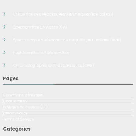
VALIDATION DES PROCÉDURES ANALYTIQUES (ICH Q2(R2))
Spectrométrie de Masse (SM)
Spectroscopie de Résonance Magnétique Nucléaire (RMN) :
Néphélométrie et Turbidimétrie :
Chromatographie en Phase Gazeuse (CPG) :
Pages
Conditions générales
Cookie Policy
Politique de cookies (UE)
Privacy Policy
Terms of Service
Categories