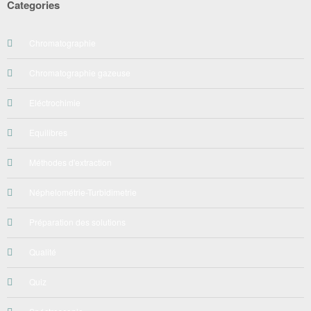
Categories
Chromatographie
Chromatographie gazeuse
Eléctrochimie
Equilibres
Méthodes d'extraction
Néphelométrie-Turbidimetrie
Préparation des solutions
Qualité
Quiz