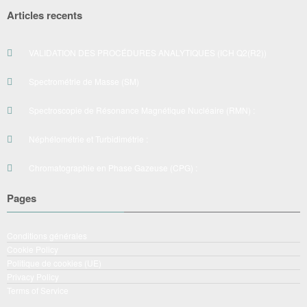
Articles recents
VALIDATION DES PROCÉDURES ANALYTIQUES (ICH Q2(R2))
Spectrométrie de Masse (SM)
Spectroscopie de Résonance Magnétique Nucléaire (RMN) :
Néphélométrie et Turbidimétrie :
Chromatographie en Phase Gazeuse (CPG) :
Pages
Conditions générales
Cookie Policy
Politique de cookies (UE)
Privacy Policy
Terms of Service