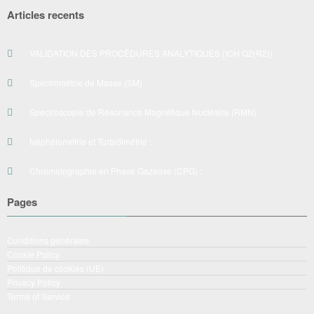
Articles recents
VALIDATION DES PROCÉDURES ANALYTIQUES (ICH Q2(R2))
Spectrométrie de Masse (SM)
Spectroscopie de Résonance Magnétique Nucléaire (RMN) :
Néphélométrie et Turbidimétrie :
Chromatographie en Phase Gazeuse (CPG) :
Pages
Conditions générales
Cookie Policy
Politique de cookies (UE)
Privacy Policy
Terms of Service