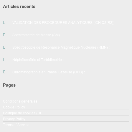
Articles recents
VALIDATION DES PROCÉDURES ANALYTIQUES (ICH Q2(R2))
Spectrométrie de Masse (SM)
Spectroscopie de Résonance Magnétique Nucléaire (RMN) :
Néphélométrie et Turbidimétrie :
Chromatographie en Phase Gazeuse (CPG) :
Pages
Conditions générales
Cookie Policy
Politique de cookies (UE)
Privacy Policy
Terms of Service