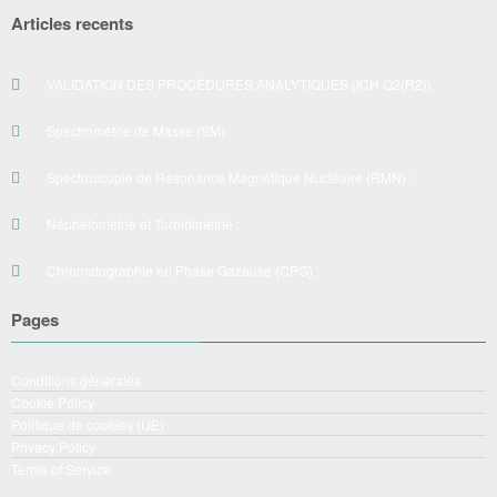
Articles recents
VALIDATION DES PROCÉDURES ANALYTIQUES (ICH Q2(R2))
Spectrométrie de Masse (SM)
Spectroscopie de Résonance Magnétique Nucléaire (RMN) :
Néphélométrie et Turbidimétrie :
Chromatographie en Phase Gazeuse (CPG) :
Pages
Conditions générales
Cookie Policy
Politique de cookies (UE)
Privacy Policy
Terms of Service