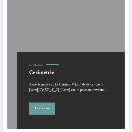
EQUILIBRES
Cerimétrie
Aspects généraux Le Cérium IV (sulfate de cérium ou
[latex]{Ce(SO_4)_2} [/latex] est un puissant oxydant.…
Lire la suite